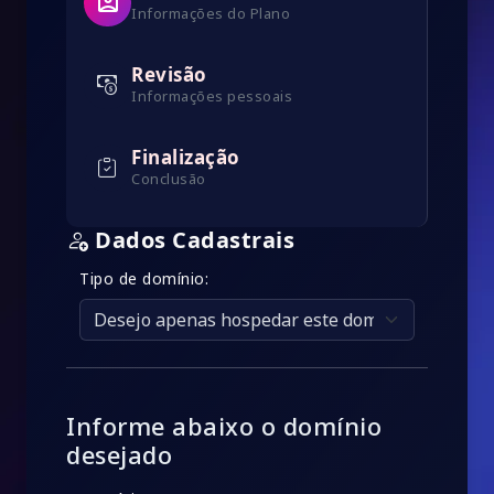
account_box
Informações do Plano
Revisão
Informações pessoais
Finalização
Conclusão
Dados Cadastrais
Tipo de domínio:
Informe abaixo o domínio
desejado